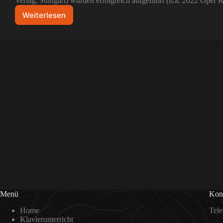
Verlag, Stuttgart) wurden erfolgreich aufgeführt (u.a. 2022 Ope
Weiterlesen
Thomas
Nutzenberger
–
Komponist
Menü
Kon
Home
Tele
Klavierunterricht