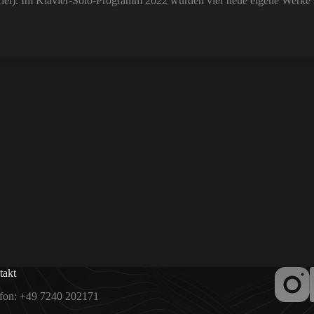
r Kiel). Im Klavier-Solo-Programm 2022 wurden vier neue eigene Werke
takt
fon:
+49 7240 202171